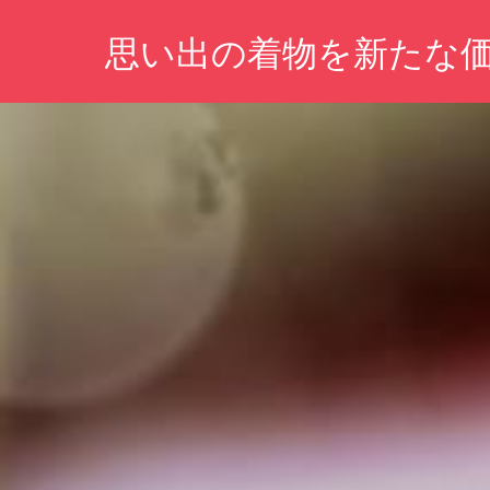
コ
思い出の着物を新たな
ン
テ
あ
ン
な
ツ
た
の
へ
想
ス
い
キ
を
未
ッ
来
プ
へ。
大
切
な
着
物
に
新