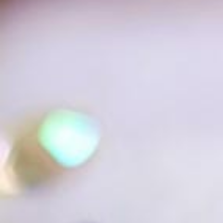
た
な
命
を
吹
き
込
み
ま
し
ょ
う！