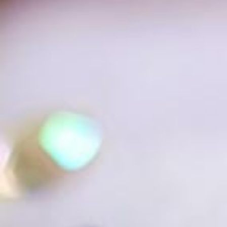
た
な
命
を
吹
き
込
み
ま
し
ょ
う！