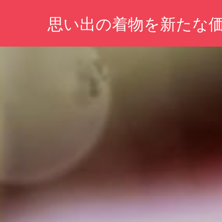
コ
思い出の着物を新たな
ン
テ
あ
ン
な
ツ
た
の
へ
想
ス
い
キ
を
未
ッ
来
プ
へ。
大
切
な
着
物
に
新