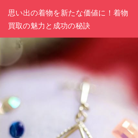
コ
思い出の着物を新たな価値に！着物
ン
テ
買取の魅力と成功の秘訣
ン
あ
ツ
な
へ
た
の
ス
想
キ
い
ッ
を
未
プ
来
へ。
大
切
な
着
物
に