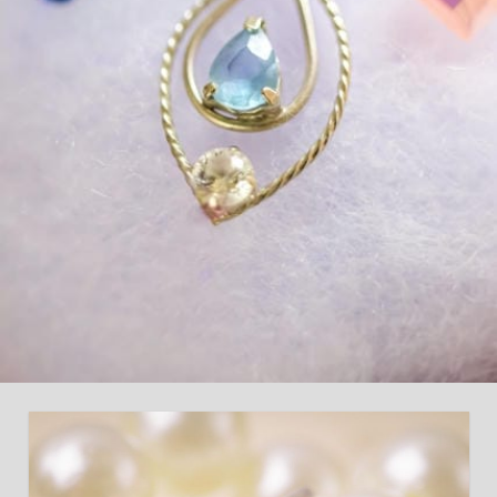
新
た
な
命
を
吹
き
込
み
ま
し
ょ
う！